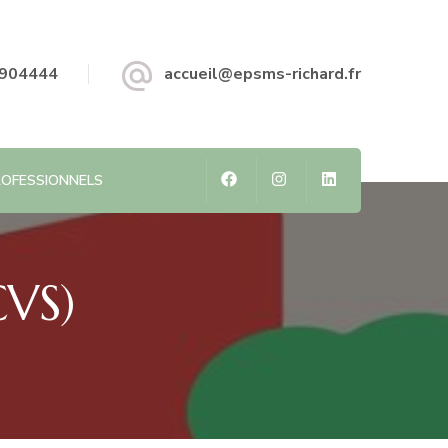
904444
accueil@epsms-richard.fr
ROFESSIONNELS
CVS)